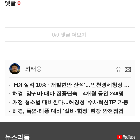
댓글
0
0/0
댓글 더보기
최태용
'FDI 실적 10%'·'개발현안 산적'…인천경제청장 구원투수 찾기
해경, 양귀비·대마 집중단속…4개월 동안 249명 검거
개정 형소법 대비한다…해경청 '수사혁신TF' 가동
해경, 폭염·태풍 대비 '설비·함정' 현장 안전점검
뉴스리듬