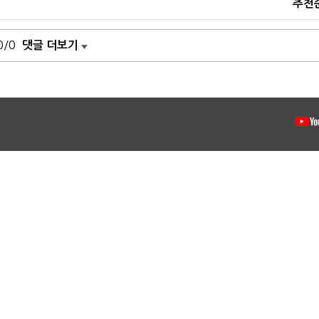
추천
0/0
댓글 더보기