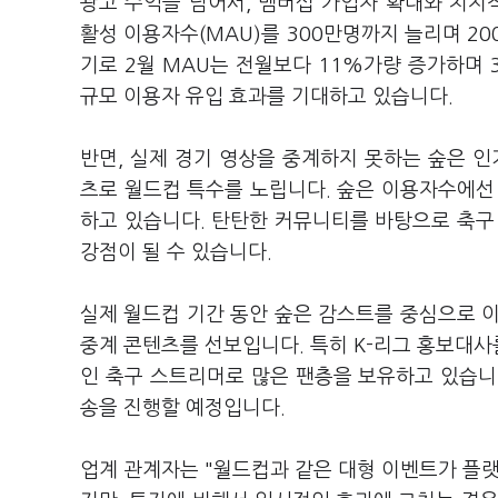
광고 수익을 넘어서, 멤버십 가입자 확대와 치지
활성 이용자수(MAU)를 300만명까지 늘리며 2
기로 2월 MAU는 전월보다 11%가량 증가하며 
규모 이용자 유입 효과를 기대하고 있습니다.
반면, 실제 경기 영상을 중계하지 못하는 숲은 인
츠로 월드컵 특수를 노립니다. 숲은 이용자수에선
하고 있습니다. 탄탄한 커뮤니티를 바탕으로 축
강점이 될 수 있습니다.
실제 월드컵 기간 동안 숲은 감스트를 중심으로 이
중계 콘텐츠를 선보입니다. 특히 K-리그 홍보대
인 축구 스트리머로 많은 팬층을 보유하고 있습니다
송을 진행할 예정입니다.
업계 관계자는 "월드컵과 같은 대형 이벤트가 플랫