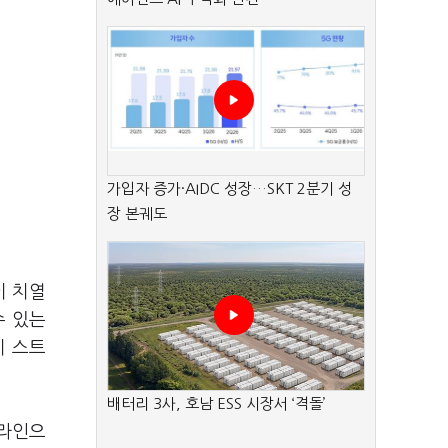
가입자 증가·AIDC 성장…SKT 2분기 성
장 본궤도
이 치열
수 있는
기 스트
배터리 3사, 호남 ESS 시장서 ‘격돌’
온라인으