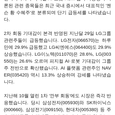
론된 관련 종목들은 최근 국내 증시에서 대표적인 '젠
슨 황 수혜주'로 분류되며 단기 급등세를 나타냈습니
다.
2차 회동 기대감이 본격 반영된 지난달 29일 LG그룹
관련주들이 급등했습니다.
LG전자(066570)
는 하루
만에 29.9% 급등했고
LG씨엔에스(064400)
도 29.9%
상승했습니다.
LG이노텍(011070)
은 28.6%,
LG(003
550)
는 26.6% 오르며 피지컬 AI·로봇 기대감이 그룹
주 전반으로 확산됐습니다. AI 플랫폼 관련주인
NAV
ER(035420)
역시 13.3% 상승하며 강세를 나타냈습
니다.
지난해 10월 열린 1차 '깐부 회동'에도 시장은 즉각 반
응했습니다. 당시
삼성전자(005930)
와
SK하이닉스
(000660)
,
삼성전기(009150)
,
현대차(005380)
등 주