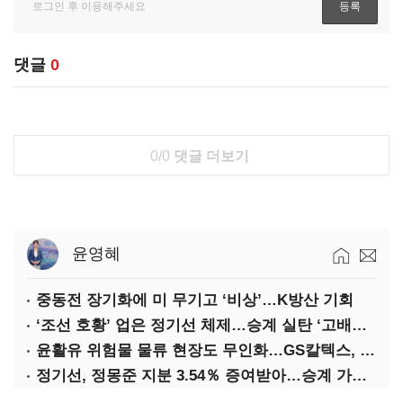
댓글
0
0/0
댓글 더보기
윤영혜
중동전 장기화에 미 무기고 ‘비상’…K방산 기회
‘조선 호황’ 업은 정기선 체제…승계 실탄 ‘고배당’ 주목
윤활유 위험물 물류 현장도 무인화…GS칼텍스, 디지털 전환 가속
정기선, 정몽준 지분 3.54％ 증여받아…승계 가속화