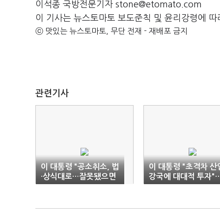
이석종 국방전문기자 stone@etomato.com
이 기사는 뉴스토마토 보도준칙 및 윤리강령에 따
ⓒ 맛있는 뉴스토마토, 무단 전재 - 재배포 금지
관련기사
이 대통령 "공소취소, 법
이 대통령 "초격차 산
·상식대로…잘못됐으면
강국에 대대적 투자"
취소, 아니면 놔두는 것“
보유세 인상도 시사(
합)