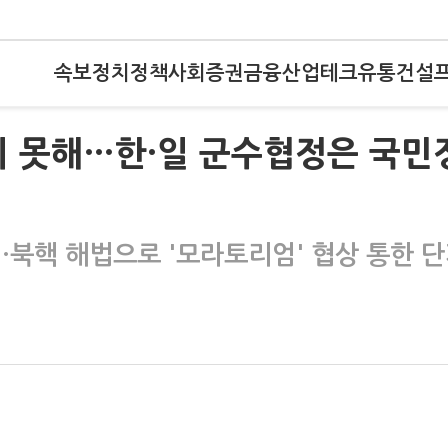
속보
정치
정책
사회
증권
금융
산업
테크
유통
건설
기 못해…한·일 군수협정은 국민
…북핵 해법으로 '모라토리엄' 협상 통한 