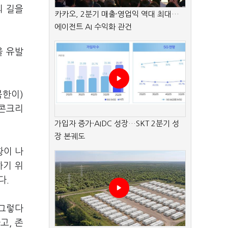
의 길을
카카오, 2분기 매출·영업익 역대 최대…
에이전트 AI 수익화 관건
을 유발
북한이)
근콘크리
가입자 증가·AIDC 성장…SKT 2분기 성
장 본궤도
황이 나
하기 위
다.
 그렇다
고, 존