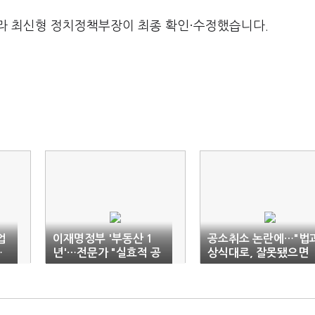
라 최신형 정치정책부장이 최종 확인·수정했습니다.
업
이재명정부 '부동산 1
공소취소 논란에…"법
…
년'…전문가 "실효적 공
상식대로, 잘못됐으면
종
급 대책이 관건"
시정하는 것"