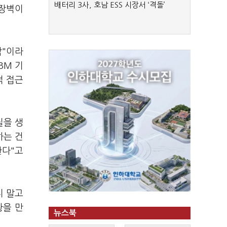
배터리 3사, 호남 ESS 시장서 ‘격돌’
 장벽이
각"이라
BM 기
적 접근
질을 생
하는 건
한다"고
지 말고
황을 만
뉴스북