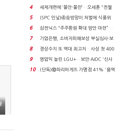
'초접전'…대통령 ...
4
세제개편에 ‘불안·불만’…오세훈 "전월
세 구하기 더 ...
5
(SPC 민낯)④솜방망이 처벌에 식품위
생법 위반 반복...
6
삼전닉스 “주주환원 확대 방안 마련”…
로이터에 성명...
7
기업은행, 소비자피해보상 부실심사·보
이스피싱 공시 ...
8
경상수지 또 역대 최고치…사상 첫 400
억달러에 '3% 성...
9
영업익 늘린 LGU+…보안·AIDC '신사
업 드라이브'...
10
(단독)⑩파리바게뜨 가맹점 41% '용역
제빵기사 없어'…고...
과