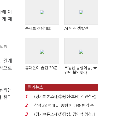
차례 이
 게 제
콘서트 전당대회
AI 인재 쟁탈전
국방부)
, 길게
휴대폰이 끊긴 30분
부동산 동상이몽, 국
결적으로
민만 불안하다
인기뉴스
 우리는
1
(정기여론조사)②당심·호남, 김민석-정
야 한다
청래 '초접전'...
2
삼성 Z8 역대급 ‘흥행’에 애플 반격 주
목…9월 ‘폴...
3
(정기여론조사)①당심, 김민석·정청래