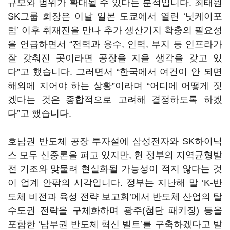
규모와 범위가 확대될 수 있다는 분석입니다
.
최태원
SK
그룹 회장은 이날 일본 도쿄에서 열린
‘
닛케이포
럼
’
이후 취재진을 만나 추가 생산기지 확충의 필요성
을 언급하면서
“
전력과 용수
,
인력
,
부지 등 인프라가
잘 갖춰진 곳이라면 공장을 지을 생각을 갖고 있
다
”
고 했습니다
.
그러면서
“
한국에서 여건이 안 되면
해외에 지어야 하는 상황
”
이라며
“
어디에 어떻게 짓
겠다는 것은 종합적으로 고려해 결정하도록 하겠
다
”
고 했습니다
.
호남권 반도체 공장 투자설에 삼성전자와
SK
하이닉
스 모두 신중론을 펴고 있지만
,
현 정부의 지역균형발
전 기조와 맞물려 현실화될 가능성이 적지 않다는 것
이 업계 안팎의 시각입니다
.
정부는 지난해 말
‘K-
반
도체 비전과 육성 전략 보고회
’
에서 반도체 산업의 탈
수도권 전략을 구체화하며 광주
(
첨단 패키징
)
등을
포함한
‘
남부권 반도체 혁신 벨트
’
를 구축하겠다고 발