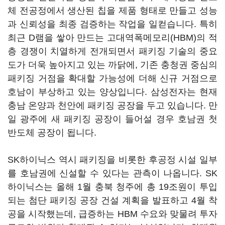
체 전공정에서 생산된 칩을 제품 형태로 만들고 성능
과 신뢰성을 최종 검증하는 작업을 일컫습니다
.
특히
최근
D
램을 쌓아 만드는 고대역폭메모리
(HBM)
의 적
층 경쟁이 치열하게 전개되면서 패키징 기술의 중요
도가 더욱 높아지고 있는 까닭에
,
기존 충청권 중심의
패키징 거점을 확대할 가능성에 더해 신규 거점으로
호남이 부상하고 있는 양상입니다
.
삼성전자는 현재
충남 온양과 천안에 패키징 공장을 두고 있습니다
.
만
일 광주에 새 패키징 공장이 들어설 경우 호남권 첫
반도체 공장이 됩니다
.
SK
하이닉스 역시 패키징을 비롯한 후공정 시설 일부
를 호남권에 신설할 수 있다는 관측이 나옵니다
. SK
하이닉스는 올해
1
월 충북 청주에 총 19조원이 투입
되는 첨단 패키징 공장 건설 계획을 발표하고
4
월 착
공을 시작했는데
,
급증하는
HBM
수요와 맞물려 투자