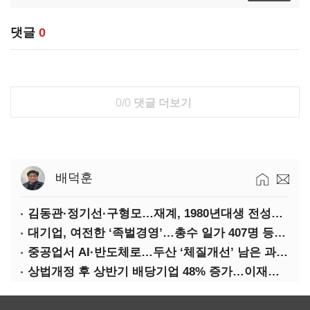
댓글
0
0/0
댓글 더보기
배덕훈
김동관·정기선·구형모…재계, 1980년대생 전성시대
대기업, 여전한 ‘족벌경영’…총수 일가 407명 등기임원
중공업서 AI·반도체로…두산 ‘체질개선’ 남은 과제는
상법개정 후 상반기 배당기업 48% 증가…이재용 배당액 728억 1위