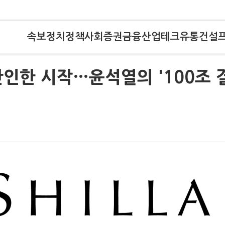
속보
정치
정책
사회
증권
금융
산업
테크
유통
건설
잔인한 시작…윤석열의 '100조 