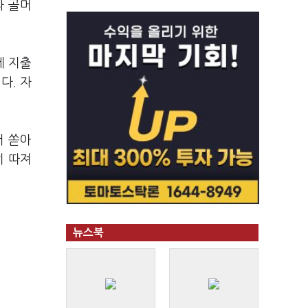
라 골머
게 지출
다. 자
서 쏟아
히 따져
뉴스북