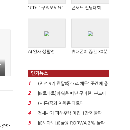
"CD로 구워오세요"
콘서트 전당대회
AI 인재 쟁탈전
휴대폰이 끊긴 30분
'
인기뉴스
1
(민선 9기 한달)③'7조 채무' 곳간에 충
격…추미애, 20년...
2
[IB토마토]아워홈 떠난 구미현, 본느에
340억 베팅…가...
3
(시론)꿈과 계획은 다르다
4
전세사기 피해주택 매입 1만호 돌파…
누적 피해자 4만2...
5
[IB토마토]JB금융 RORWA 2% 돌파…
 중단