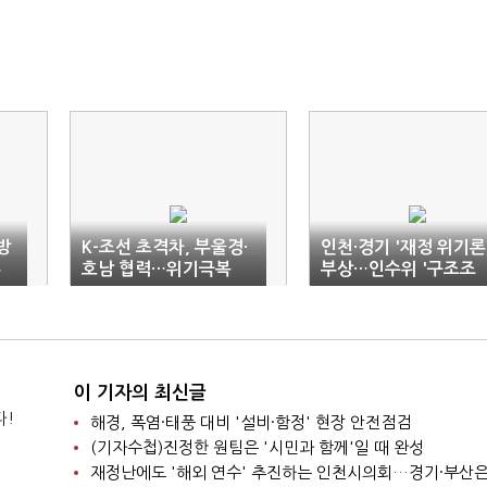
방
K-조선 초격차, 부울경·
인천·경기 '재정 위기론
부
호남 협력…위기극복
부상…인수위 '구조조
'핫라인' 구축
정’ 예고
이 기자의 최신글
다!
해경, 폭염·태풍 대비 '설비·함정' 현장 안전점검
(기자수첩)진정한 원팀은 '시민과 함께'일 때 완성
재정난에도 '해외 연수' 추진하는 인천시의회…경기·부산은