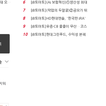
실적 견인은 은행 ...
6
(민선 9기 한달)②숫자 강한 '대통령 최측근' 박찬대…시험대 오른 인천행정
[IB토마토](AI 보험혁신)①생산성 최대
80% 개선…현실...
7
[IB토마토](락업의 두얼굴)②공모가 뛰
자 첫날 매도…FI ...
8
[IB토마토]HD현대엔솔, '한국판 IRA'
수혜 부상…세액공...
9
[IB토마토]유증·CB 줄줄이 무산…코스
닥 벌점 급증에 ...
10
[IB토마토]현대그린푸드, 수익성 본궤
도…실적 개선에 ...
순
 치워