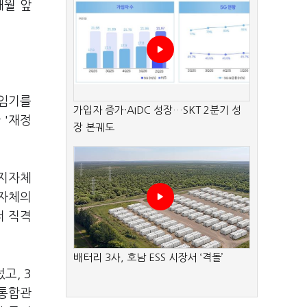
개월 앞
 임기를
가입자 증가·AIDC 성장…SKT 2분기 성
 '재정
장 본궤도
 지자체
지자체의
저 직격
배터리 3사, 호남 ESS 시장서 ‘격돌’
고, 3
 통합관