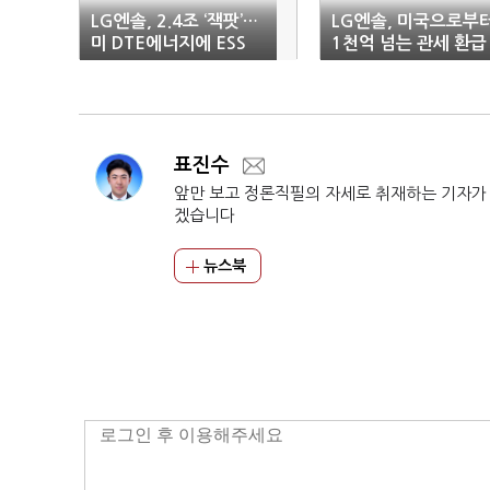
LG엔솔, 2.4조 ‘잭팟’…
LG엔솔, 미국으로부
미 DTE에너지에 ESS
1천억 넘는 관세 환급
공급 계약
절차 착수
표진수
앞만 보고 정론직필의 자세로 취재하는 기자가
겠습니다
뉴스북