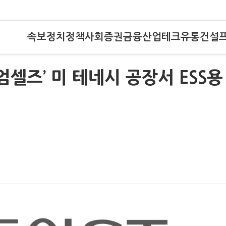
속보
정치
정책
사회
증권
금융
산업
테크
유통
건설
엄셀즈’ 미 테네시 공장서 ESS용 