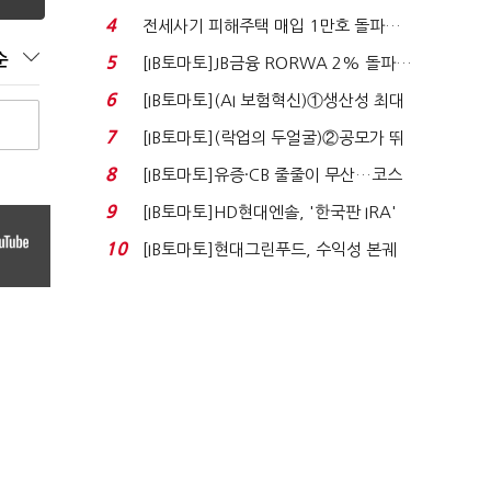
4
전세사기 피해주택 매입 1만호 돌파…
누적 피해자 4만2...
순
5
[IB토마토]JB금융 RORWA 2% 돌파…
실적 견인은 은행 ...
6
[IB토마토](AI 보험혁신)①생산성 최대
80% 개선…현실...
7
[IB토마토](락업의 두얼굴)②공모가 뛰
자 첫날 매도…FI ...
8
[IB토마토]유증·CB 줄줄이 무산…코스
닥 벌점 급증에 ...
9
[IB토마토]HD현대엔솔, '한국판 IRA'
수혜 부상…세액공...
10
[IB토마토]현대그린푸드, 수익성 본궤
도…실적 개선에 ...