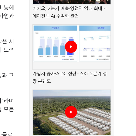
를 통해
카카오, 2분기 매출·영업익 역대 최대…
 사업과
에이전트 AI 수익화 관건
짧은 시
의 노력
가입자 증가·AIDC 성장…SKT 2분기 성
영과 고
장 본궤도
거”라며
성 모든
과물로,