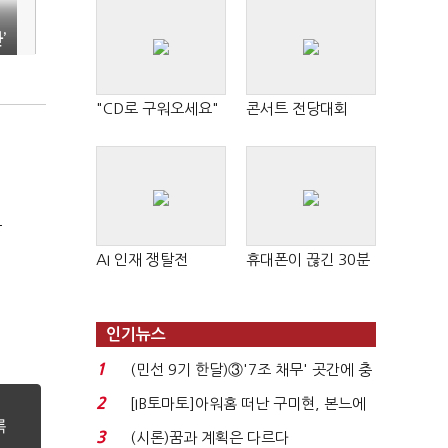
’
"CD로 구워오세요"
콘서트 전당대회
극
AI 인재 쟁탈전
휴대폰이 끊긴 30분
인기뉴스
1
(민선 9기 한달)③'7조 채무' 곳간에 충
격…추미애, 20년...
2
[IB토마토]아워홈 떠난 구미현, 본느에
340억 베팅…가...
3
(시론)꿈과 계획은 다르다