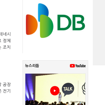
 테네시
요 정체
는 조치
뉴스리듬
당 공장
존 전기