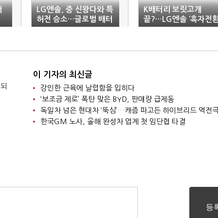
터
LG엔솔, 중 신왕다와 특
K배터리 보릿고개
허전 승소…글로벌 배터
끝?…LG엔솔 ‘흑자전환
리 ‘특허 장벽’ 구축
이 기자의 최신글
 되
강인한 근육에 날렵함을 입히다
‘보조금 제로’ 폭탄 맞은 BYD, 판매량 급제동
독일차 넘은 현대차 ‘뚝심’…캐즘 파고든 하이브리드 역전
한국GM 노사, 올해 완성차 업계 첫 임단협 타결