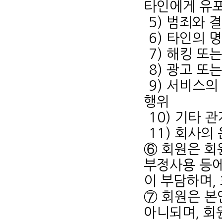
타인에게 유
5) 범죄와
6) 타인의
7) 해킹 
8) 광고 또
9) 서비스의
행위
10) 기타 
11) 회사의
⑥ 회원은 회
부정사용 등에
이 부담하며,
⑦ 회원은 본
아니되며, 회