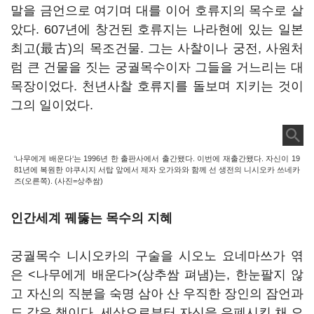
말을 금언으로 여기며 대를 이어 호류지의 목수로 살
았다. 607년에 창건된 호류지는 나라현에 있는 일본
최고(最古)의 목조건물. 그는 사찰이나 궁전, 사원처
럼 큰 건물을 짓는 궁궐목수이자 그들을 거느리는 대
목장이었다. 천년사찰 호류지를 돌보며 지키는 것이
그의 일이었다.
‘나무에게 배운다‘는 1996년 한 출판사에서 출간됐다. 이번에 재출간됐다. 자신이 19
81년에 복원한 야쿠시지 서탑 앞에서 제자 오가와와 함께 선 생전의 니시오카 쓰네카
즈(오른쪽). (사진=상추쌈)
인간세계 꿰뚫는 목수의 지혜
궁궐목수 니시오카의 구술을 시오노 요네마쓰가 엮
은 <나무에게 배운다>(상추쌈 펴냄)는, 한눈팔지 않
고 자신의 직분을 숙명 삼아 산 우직한 장인의 잠언과
도 같은 책이다. 세상으로부터 자신을 유폐시킨 채 오