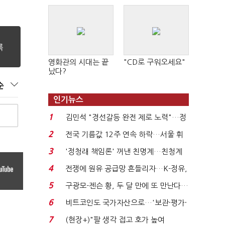
영화관의 시대는 끝
"CD로 구워오세요"
났다?
순
인기뉴스
1
김민석 "경선갈등 완전 제로 노력"…정
청래 "반명 공세 사...
2
전국 기름값 12주 연속 하락…서울 휘
발윳값 1909원...
3
'정청래 책임론' 꺼낸 친명계…친청계
는 추가투표 때리기...
4
전쟁에 원유 공급망 흔들리자…K-정유,
에너지안보 핵심...
5
구광모-젠슨 황, 두 달 만에 또 만난다…
로봇·AI 등 논...
6
비트코인도 국가자산으로…'보관·평가·
처분' 기준은 ...
7
(현장+)"팔 생각 접고 호가 높여