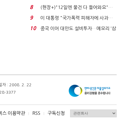
요"…'덜 똘똘한 한 채' 20...
8
(현장+)"12일엔 물건 다 들어와요"…
빈 매대 채우며 문 연 ...
9
이 대통령 "국가폭력 피해자에 사과…
적극적 조사로 진...
10
중국 이어 대만도 설비투자…메모리 ‘삼
국전쟁’
 2008. 2. 22
28-3377
비스 이용약관
RSS
구독신청
I
I