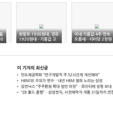
흘
휘발유 1930원대, 경유
국내 기름값 4주 연속
0
1920원대…기름값 고
오름세…리터당 2천원
공행진
돌파
이 기자의 최신글
반도체공학회 “연구개발직 주 52시간제 개선해야”
HBM3E 수요가 변수…내년 HBM 왕좌 노리는 삼성
삼전닉스 “주주환원 확대 방안 마련”…로이터에 성명 보내
“Z8 폴드 흥행”…삼성전자, 사전예약자 개통 31일까지 연