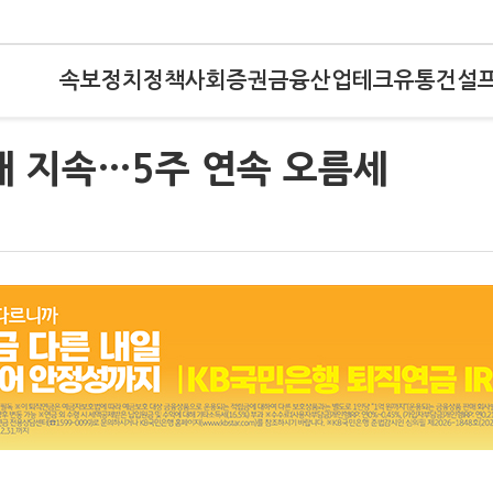
속보
정치
정책
사회
증권
금융
산업
테크
유통
건설
대 지속…5주 연속 오름세