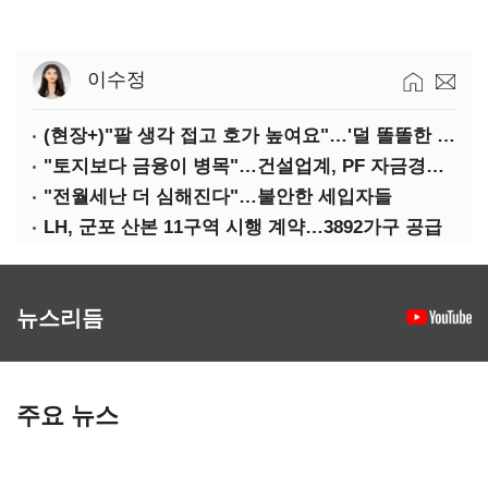
이수정
(현장+)"팔 생각 접고 호가 높여요"…'덜 똘똘한 한 채' 20억 키맞추기
"토지보다 금융이 병목"…건설업계, PF 자금경색 해소 목소리
"전월세난 더 심해진다"…불안한 세입자들
LH, 군포 산본 11구역 시행 계약…3892가구 공급
뉴스리듬
주요 뉴스