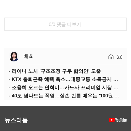
0/0
댓글 더보기
배희
라이나 노사 '구조조정 구두 합의안' 도출
KTX 출퇴근족 혜택 축소…대중교통 소득공제 개편
조용히 오르는 연회비…카드사 프리미엄 시장 정조준
40도 넘나드는 폭염…실손 빈틈 메우는 '100원 미니보험'
뉴스리듬