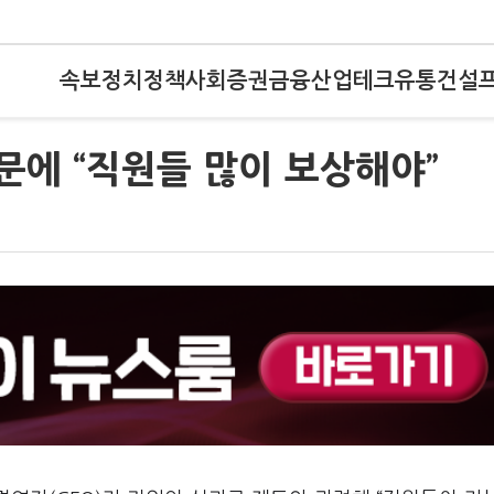
속보
정치
정책
사회
증권
금융
산업
테크
유통
건설
질문에 “직원들 많이 보상해야”