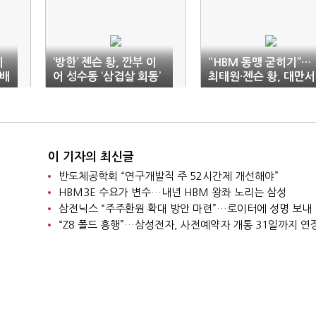
에
‘방한’ 젠슨 황, 깐부 이
“HBM 동맹 굳히기”…
분배
어 성수동 ‘삼겹살 회동’
최태원·젠슨 황, 대만서
임박
‘깜짝 회동’
이 기자의 최신글
반도체공학회 “연구개발직 주 52시간제 개선해야”
HBM3E 수요가 변수…내년 HBM 왕좌 노리는 삼성
삼전닉스 “주주환원 확대 방안 마련”…로이터에 성명 보내
“Z8 폴드 흥행”…삼성전자, 사전예약자 개통 31일까지 연