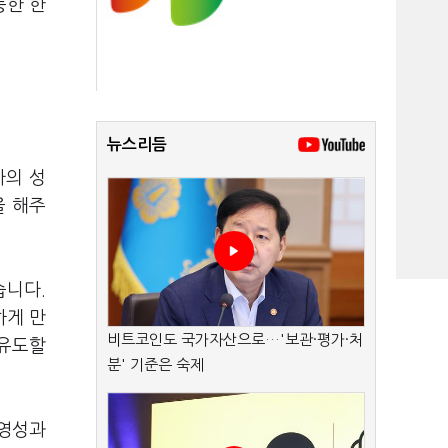
능한 한
뉴스리듬
자의 성
을 해주
습니다.
하게 만
비트코인도 국가자산으로…'보관·평가·처
 유도할
분' 기준은 숙제
경영성과