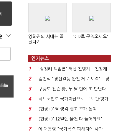
순
영화관의 시대는 끝
"CD로 구워오세요"
났다?
인기뉴스
1
'정청래 책임론' 꺼낸 친명계…친청계
는 추가투표 때리기...
2
김민석 "경선갈등 완전 제로 노력"…정
청래 "반명 공세 사...
3
구광모-젠슨 황, 두 달 만에 또 만난다…
로봇·AI 등 논...
4
비트코인도 국가자산으로…'보관·평가·
처분' 기준은 ...
5
(현장+)"팔 생각 접고 호가 높여
요"…'덜 똘똘한 한 채' 20...
6
(현장+)"12일엔 물건 다 들어와요"…
빈 매대 채우며 문 연 ...
7
이 대통령 "국가폭력 피해자에 사과…