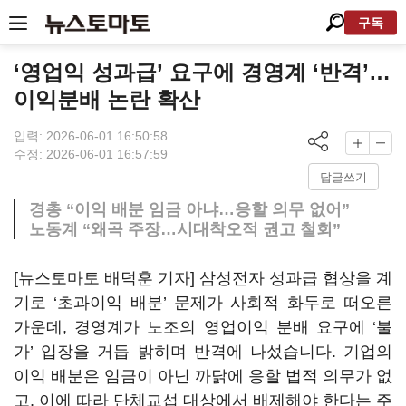
구독
‘영업익 성과급’ 요구에 경영계 ‘반격’…
이익분배 논란 확산
입력: 2026-06-01 16:50:58
수정: 2026-06-01 16:57:59
답글쓰기
경총 “이익 배분 임금 아냐…응할 의무 없어”
노동계 “왜곡 주장…시대착오적 권고 철회”
[뉴스토마토 배덕훈 기자] 삼성전자 성과급 협상을 계
기로
‘
초과이익 배분
’
문제가 사회적 화두로 떠오른
가운데
,
경영계가 노조의 영업이익 분배 요구에
‘
불
가
’
입장을 거듭 밝히며 반격에 나섰습니다
.
기업의
이익 배분은 임금이 아닌 까닭에 응할 법적 의무가 없
고
,
이에 따라 단체교섭 대상에서 배제해야 한다는 주