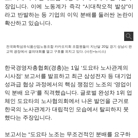
장입니다
.
이에 노동계가 즉각
“
시대착오적 발상
”
이
라고 반발하는 등 기업의 이익 분배를 둘러싼 논란이
확산하고 있습니다
.
전국화학섬유식품산업노동조합 카카오지회 조합원들이 지난달 20일 경기 성남시 판
교역 광장에서 결의대회를 열고 구호를 외치고 있다. (사진=뉴시스)
한국경영자총협회
(
경총
)
는
1
일
‘
도요타 노사관계의
시사점
’
보고서를 발표하고 최근 삼성전자 등 대기업
성과급 협상 과정에서의 핵심 쟁점인 노조의
‘
영업이
익 분배 요구
’
를 직격했습니다
.
글로벌 완성차
1
위 업
체인 도요타의 노사협의회에서 나온 발언을 근거로
한국의 노사관계가 대립적인 모습에서 탈피하지 못
했다는 주장입니다
.
보고서는
“
도요타 노조는 무조건적인 분배를 요구하