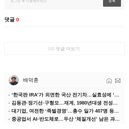
댓글
0
0/0
댓글 더보기
배덕훈
‘한국판 IRA’가 외면한 국산 전기차…실효성에 ‘의문’
김동관·정기선·구형모…재계, 1980년대생 전성시대
대기업, 여전한 ‘족벌경영’…총수 일가 407명 등기임원
중공업서 AI·반도체로…두산 ‘체질개선’ 남은 과제는