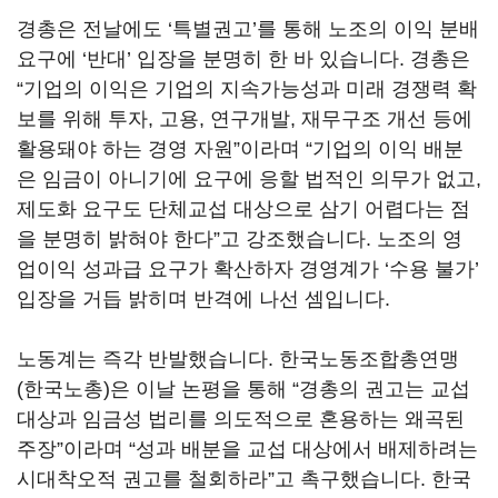
경총은 전날에도
‘
특별권고
’
를 통해 노조의 이익 분배
요구에
‘
반대
’
입장을 분명히 한 바 있습니다
.
경총은
“
기업의 이익은 기업의 지속가능성과 미래 경쟁력 확
보를 위해 투자
,
고용
,
연구개발
,
재무구조 개선 등에
활용돼야 하는 경영 자원
”
이라며
“
기업의 이익 배분
은 임금이 아니기에 요구에 응할 법적인 의무가 없고
,
제도화 요구도 단체교섭 대상으로 삼기 어렵다는 점
을 분명히 밝혀야 한다
”
고 강조했습니다
.
노조의 영
업이익 성과급 요구가 확산하자 경영계가
‘
수용 불가
’
입장을 거듭 밝히며 반격에 나선 셈입니다
.
노동계는 즉각 반발했습니다
.
한국노동조합총연맹
(
한국노총
)
은 이날 논평을 통해
“
경총의 권고는 교섭
대상과 임금성 법리를 의도적으로 혼용하는 왜곡된
주장
”
이라며
“
성과 배분을 교섭 대상에서 배제하려는
시대착오적 권고를 철회하라
”
고 촉구했습니다
.
한국