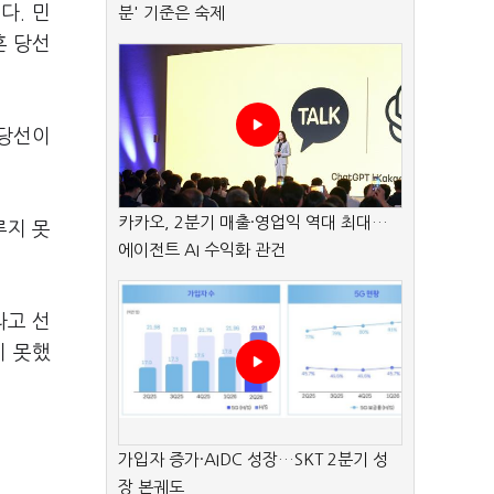
다. 민
분' 기준은 숙제
훈 당선
 당선이
카카오, 2분기 매출·영업익 역대 최대…
루지 못
에이전트 AI 수익화 관건
라고 선
지 못했
가입자 증가·AIDC 성장…SKT 2분기 성
장 본궤도