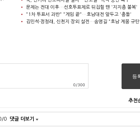
문제는 전대 이후…선호투표제로 뒤집힐 땐 '지지층 불복'
"1차 투표서 과반" "게임 끝"…호남대전 앞두고 '충돌'
김민석·정청래, 신천지 장외 설전…송영길 "호남 계몽 규탄
0
/
300
추천
0/0
댓글 더보기