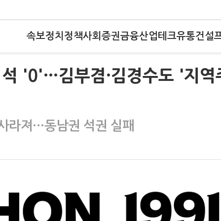
속보
정치
정책
사회
증권
금융
산업
테크
유통
건설
석 '0'…김부겸·김경수도 '지역
 사라져…동남권 석권 실패