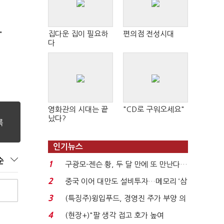
집다운 집이 필요하
편의점 전성시대
"
다
영화관의 시대는 끝
"CD로 구워오세요"
났다?
인기뉴스
순
1
구광모-젠슨 황, 두 달 만에 또 만난다…
로봇·AI 등 논...
2
중국 이어 대만도 설비투자…메모리 ‘삼
국전쟁’
3
(특징주)윙입푸드, 경영진 주가 부양 의
지에 상한가...
4
(현장+)"팔 생각 접고 호가 높여