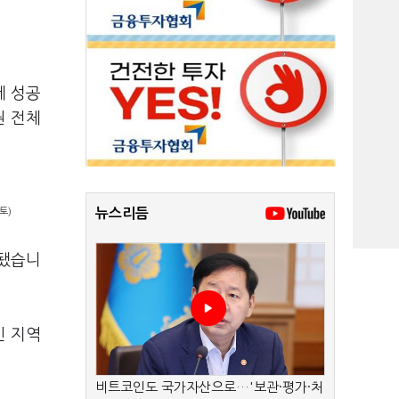
데 성공
권 전체
토)
뉴스리듬
선됐습니
인 지역
비트코인도 국가자산으로…'보관·평가·처