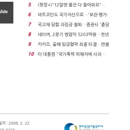
요"…'덜 똘똘한 한 채' 20...
5
(현장+)"12일엔 물건 다 들어와요"…
빈 매대 채우며 문 연 ...
6
비트코인도 국가자산으로…'보관·평가·
처분' 기준은 ...
7
국고채 담합 과징금 철퇴…증권사 '충당
금 폭탄' 우려...
8
네이버, 2분기 영업익 5203억원…전년
비 0.2% 감소...
9
카카오, 올해 임금협약 최종 타결…연봉
6.3% 인상·격려...
10
이 대통령 "국가폭력 피해자에 사과…
적극적 조사로 진...
 2008. 2. 22