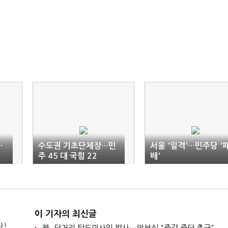
·
수도권 기초단체장…민
서울 '일격'…민주당 '
시
주 45 대 국힘 22
배'
이 기자의 최신글
다!
북, 단거리 탄도미사일 발사…안보실 "즉각 중단 촉구"