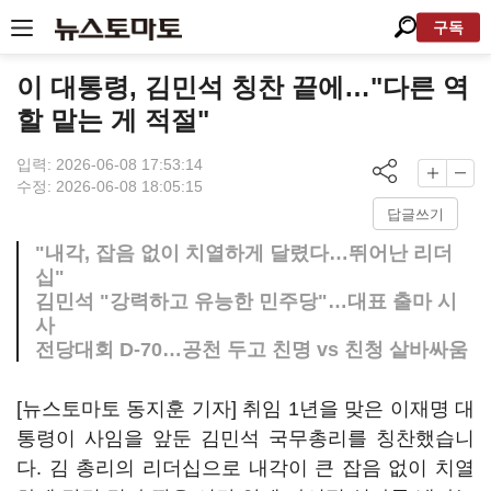
구독
이 대통령, 김민석 칭찬 끝에…"다른 역
할 맡는 게 적절"
입력: 2026-06-08 17:53:14
수정: 2026-06-08 18:05:15
답글쓰기
"내각, 잡음 없이 치열하게 달렸다…뛰어난 리더
십"
김민석 "강력하고 유능한 민주당"…대표 출마 시
사
전당대회 D-70…공천 두고 친명 vs 친청 샅바싸움
[뉴스토마토 동지훈 기자] 취임 1년을 맞은 이재명 대
통령이 사임을 앞둔 김민석 국무총리를 칭찬했습니
다. 김 총리의 리더십으로 내각이 큰 잡음 없이 치열