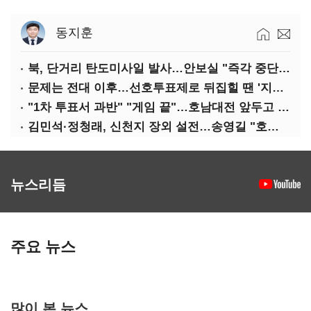
동지훈
북, 단거리 탄도미사일 발사…안보실 "즉각 중단 촉구"
문제는 전대 이후…선호투표제로 뒤집힐 땐 '지지층 불복'
"1차 투표서 과반" "게임 끝"…호남대전 앞두고 '충돌'
김민석·정청래, 신천지 장외 설전…송영길 "호남 계몽 규탄"
뉴스리듬
주요 뉴스
많이 본 뉴스