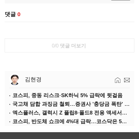
댓글
0
0/0
댓글 더보기
김현경
코스피, 중동 리스크·SK하닉 5% 급락에 뒷걸음
국고채 담합 과징금 철퇴…증권사 '충당금 폭탄' 우려
엑스플러스, 갤럭시 Z 플립8·폴드8 전용 액세서리 출시
코스피, 반도체 쇼크에 4%대 급락…코스닥은 5거래일째 상승