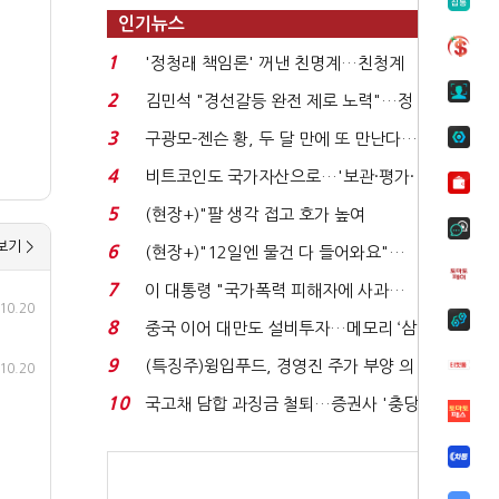
인기뉴스
1
'정청래 책임론' 꺼낸 친명계…친청계
는 추가투표 때리기...
2
김민석 "경선갈등 완전 제로 노력"…정
청래 "반명 공세 사...
3
구광모-젠슨 황, 두 달 만에 또 만난다…
로봇·AI 등 논...
4
비트코인도 국가자산으로…'보관·평가·
처분' 기준은 ...
5
(현장+)"팔 생각 접고 호가 높여
요"…'덜 똘똘한 한 채' 20...
보기 >
6
(현장+)"12일엔 물건 다 들어와요"…
빈 매대 채우며 문 연 ...
7
이 대통령 "국가폭력 피해자에 사과…
10.20
적극적 조사로 진...
8
중국 이어 대만도 설비투자…메모리 ‘삼
국전쟁’
9
(특징주)윙입푸드, 경영진 주가 부양 의
10.20
지에 상한가...
10
국고채 담합 과징금 철퇴…증권사 '충당
금 폭탄' 우려...