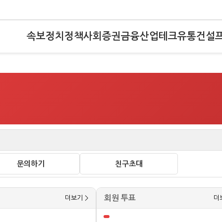
속보
정치
정책
사회
증권
금융
산업
테크
유통
건설
문의하기
친구초대
회원 투표
더보기 >
더