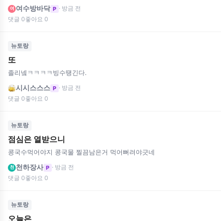
여수방바닥
· 방금 전
P
여
댓글 0
좋아요 0
뉴토랑
또
졸리넼ㅋㅋㅋㅋ빙수땡긴다.
시시스스스
· 방금 전
P
댓글 0
좋아요 0
뉴토랑
점심은 열받으니
콩국수먹어야지 콩국물 찔끔남은거 먹어뻐려야긋네
천하장사
· 방금 전
P
천
댓글 0
좋아요 0
뉴토랑
오늘은