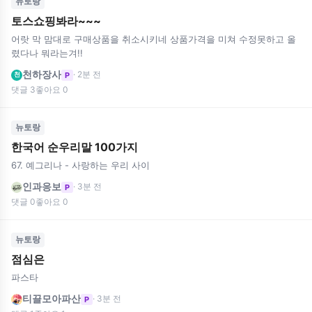
뉴토랑
토스쇼핑봐라~~~
어랏 막 맘대로 구매상품을 취소시키네 상품가격을 미쳐 수정못하고 올
렸다나 뭐라는겨!!
천하장사
· 2분 전
P
천
댓글 3
좋아요 0
뉴토랑
한국어 순우리말 100가지
67. 예그리나 - 사랑하는 우리 사이
인과응보
· 3분 전
P
댓글 0
좋아요 0
뉴토랑
점심은
파스타
티끌모아파산
· 3분 전
P