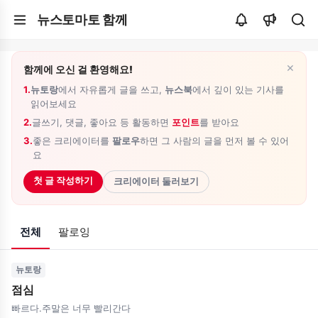
뉴스토마토 함께
×
함께에 오신 걸 환영해요!
1.
뉴토랑
에서 자유롭게 글을 쓰고,
뉴스북
에서 깊이 있는 기사를
읽어보세요
2.
글쓰기, 댓글, 좋아요 등 활동하면
포인트
를 받아요
3.
좋은 크리에이터를
팔로우
하면 그 사람의 글을 먼저 볼 수 있어
요
첫 글 작성하기
크리에이터 둘러보기
전체
팔로잉
뉴토랑
점심
빠르다.주말은 너무 빨리간다