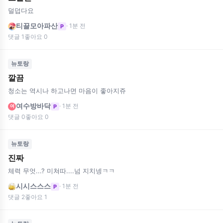
덜덥다요
티끌모아파산
· 1분 전
P
댓글 1
좋아요 0
뉴토랑
깔끔
청소는 역시나 하고나면 마음이 좋아지쥬
여수방바닥
· 1분 전
P
여
댓글 0
좋아요 0
뉴토랑
진짜
체력 무엇...? 미쳐따....넘 지치넹ㅋㅋ
시시스스스
· 1분 전
P
댓글 2
좋아요 1