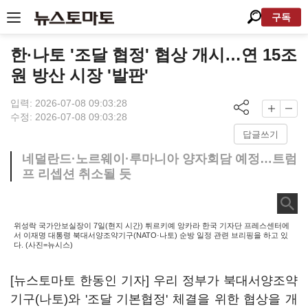
구독
한·나토 '조달 협정' 협상 개시…연 15조
원 방산 시장 '발판'
입력: 2026-07-08 09:03:28
수정: 2026-07-08 09:03:28
답글쓰기
네덜란드·노르웨이·루마니아 양자회담 예정…트럼
프 리셉션 취소될 듯
위성락 국가안보실장이 7일(현지 시간) 튀르키예 앙카라 한국 기자단 프레스센터에
서 이재명 대통령 북대서양조약기구(NATO·나토) 순방 일정 관련 브리핑을 하고 있
다. (사진=뉴시스)
[뉴스토마토 한동인 기자] 우리 정부가 북대서양조약
기구(나토)와 '조달 기본협정' 체결을 위한 협상을 개