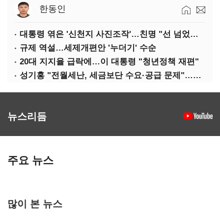
한동인
대통령 엮은 '신천지 사진조작'…친명 "선 넘었다" 격앙
규제 역설…세제개편안 '누더기' 수순
20대 지지율 급락에…이 대통령 "청년정책 재편"
성기홍 "전월세난, 세금보단 수요·공급 문제"…닥공 시사
뉴스리듬
주요 뉴스
많이 본 뉴스