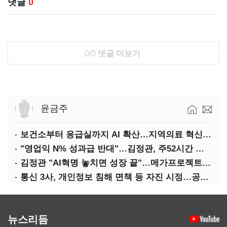
댓글
0
0/0
댓글 더보기
윤금주
보건소부터 응급실까지 AI 확산…지역의료 혁신 본격화
"영업익 N% 성과급 반대"…김정관, 주52시간 손질 예고
김정관 "AI혁명 놓치면 성장 끝"…메가프로젝트·메가특구 속도전
통신 3사, 개인정보 침해 면책 등 자진 시정…공정위 "이용자 권리 강화"
뉴스리듬