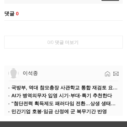
댓글
0
0/0
댓글 더보기
이석종
국방부, 역대 참모총장 사관학교 통합 재검토 요구에 "다양한 의견 수렴해 합리적 시스템 만들 것"
AI가 병역의무자 입영 시기·부대·특기 추천한다
"첨단전력 획득제도 패러다임 전환…상생 생태계 조성해 대체불가 K-방산 도약"
민간기업 호봉·임금 산정에 군 복무기간 반영