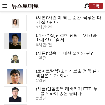
구독
(시론)‘사건’이 되는 순간, 극장은 다
시 살아난다
9시간 전
(기자수첩)진정한 원팀은 '시민과
함께'일 때 완성
9시간 전
(시론)‘실용’에 대한 오해와 편견
1일전
(토마토칼럼)'소비자보호 정책 실패'
책임은 누가 지나
1일전
(시론)단일종목 레버리지 ETF: 누
구를 위하여 종은 울리나
2일전