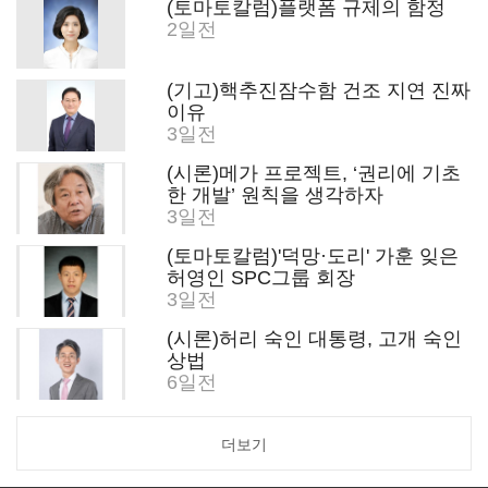
(토마토칼럼)플랫폼 규제의 함정
2일전
(기고)핵추진잠수함 건조 지연 진짜
이유
3일전
(시론)메가 프로젝트, ‘권리에 기초
한 개발’ 원칙을 생각하자
3일전
(토마토칼럼)'덕망·도리' 가훈 잊은
허영인 SPC그룹 회장
3일전
(시론)허리 숙인 대통령, 고개 숙인
상법
6일전
더보기